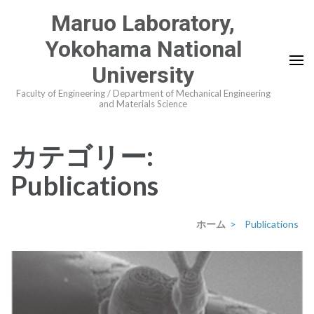
コ
Maruo Laboratory,
ン
Yokohama National
テ
ン
University
ツ
Faculty of Engineering / Department of Mechanical Engineering
and Materials Science
へ
ス
キ
カテゴリー:
ッ
Publications
プ
(Enter
を
ホーム
>
Publications
押
す)