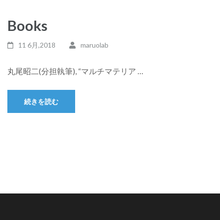
Books
11 6月,2018
maruolab
丸尾昭二(分担執筆), “マルチマテリア …
続きを読む