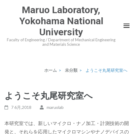
コ
Maruo Laboratory,
ン
Yokohama National
テ
ン
University
ツ
Faculty of Engineering / Department of Mechanical Engineering
and Materials Science
へ
ス
キ
ッ
ホーム
>
未分類
>
ようこそ丸尾研究室へ
プ
(Enter
ようこそ丸尾研究室へ
を
押
7 6月,2018
maruolab
す)
本研究室では、新しいマイクロ・ナノ加工・計測技術の開
発と、それらを応用したマイクロマシンやナノデバイスの