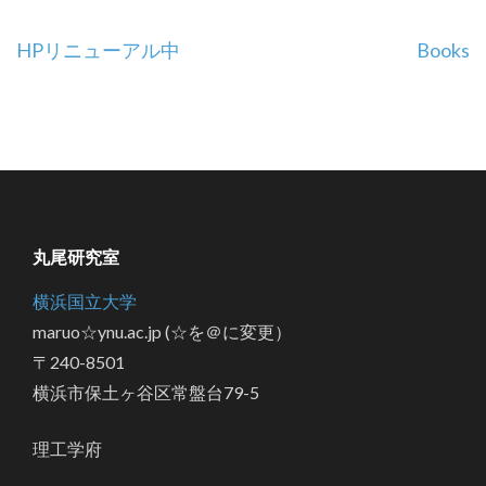
投
HPリニューアル中
Books
稿
ナ
ビ
ゲ
ー
シ
丸尾研究室
ョ
ン
横浜国立大学
maruo☆ynu.ac.jp (☆を＠に変更）
〒240-8501
横浜市保土ヶ谷区常盤台79-5
理工学府