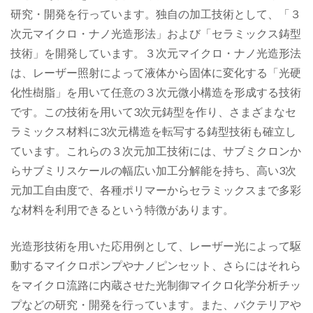
研究・開発を行っています。独自の加工技術として、「３
次元マイクロ・ナノ光造形法」および「セラミックス鋳型
技術」を開発しています。３次元マイクロ・ナノ光造形法
は、レーザー照射によって液体から固体に変化する「光硬
化性樹脂」を用いて任意の３次元微小構造を形成する技術
です。この技術を用いて3次元鋳型を作り、さまざまなセ
ラミックス材料に3次元構造を転写する鋳型技術も確立し
ています。これらの３次元加工技術には、サブミクロンか
らサブミリスケールの幅広い加工分解能を持ち、高い3次
元加工自由度で、各種ポリマーからセラミックスまで多彩
な材料を利用できるという特徴があります。
光造形技術を用いた応用例として、レーザー光によって駆
動するマイクロポンプやナノピンセット、さらにはそれら
をマイクロ流路に内蔵させた光制御マイクロ化学分析チッ
プなどの研究・開発を行っています。また、バクテリアや